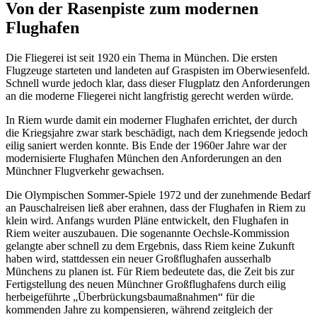
Von der Rasenpiste zum modernen
Flughafen
Die Fliegerei ist seit 1920 ein Thema in München. Die ersten
Flugzeuge starteten und landeten auf Graspisten im Oberwiesenfeld.
Schnell wurde jedoch klar, dass dieser Flugplatz den Anforderungen
an die moderne Fliegerei nicht langfristig gerecht werden würde.
In Riem wurde damit ein moderner Flughafen errichtet, der durch
die Kriegsjahre zwar stark beschädigt, nach dem Kriegsende jedoch
eilig saniert werden konnte. Bis Ende der 1960er Jahre war der
modernisierte Flughafen München den Anforderungen an den
Münchner Flugverkehr gewachsen.
Die Olympischen Sommer-Spiele 1972 und der zunehmende Bedarf
an Pauschalreisen ließ aber erahnen, dass der Flughafen in Riem zu
klein wird. Anfangs wurden Pläne entwickelt, den Flughafen in
Riem weiter auszubauen. Die sogenannte Oechsle-Kommission
gelangte aber schnell zu dem Ergebnis, dass Riem keine Zukunft
haben wird, stattdessen ein neuer Großflughafen ausserhalb
Münchens zu planen ist. Für Riem bedeutete das, die Zeit bis zur
Fertigstellung des neuen Münchner Großflughafens durch eilig
herbeigeführte „Überbrückungsbaumaßnahmen“ für die
kommenden Jahre zu kompensieren, während zeitgleich der