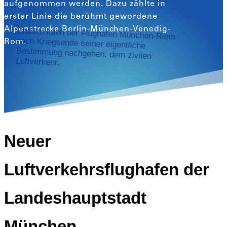
aufgenommen werden. Dazu zählte in
erster Linie die berühmt gewordene
Alpenstrecke Berlin-München-Venedig-
Endlich kann der Flughafen München-Riem
nach Kriegsende seiner eigentliche
Bestimmung nachgehen: dem zivilen
Rom.
Luftverkenr.
Neuer
Luftverkehrsflughafen der
Landeshauptstadt
München