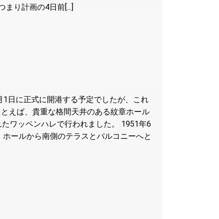
計画の4日前[...]
月1日に正式に開港する予定でしたが、これ
たとえば、貴重な格間天井のある紋章ホール
ワッペンハレで行われました。 1951年6
。ホールから南側のテラスとバルコニーへと