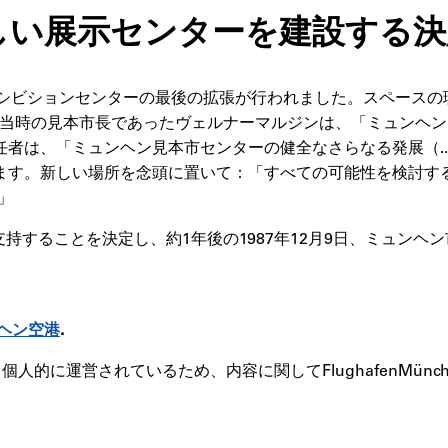
トに新しい展示センターを建設する
キシビションセンターの最後の拡張が行われました。スペース
年、当時の見本市長であったヴェルナーマルジンは、「ミュンヘ
者は、「ミュンヘン見本市センターの健全なさらなる発展（..
ます。新しい場所を念頭に置いて：「すべての可能性を検討す
」
支持することを決定し、約1年後の1987年12月9日、ミュン
ヘン空港
.
的に運営されているため、内容に関してFlughafenMünch