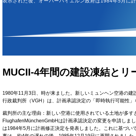
表示された後、オーバーバイエルン政府は1984年5月に計
MUCII-4年間の建設凍結と
1980年11月3日、時が来ました。新しいミュンヘン空港の建
行政裁判所（VGH）は、計画承認決定の「即時執行可能性」を
裁判所の主な理由：新しい空港に使用されている土地が多すぎ
FlughafenMünchenGmbHは計画承認決定の変更
は1984年5月に計画修正決定を発表しました。これに基づい
事は、約4年の遅れの後、1985年12月19日に再開されました