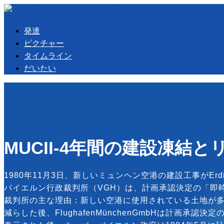
発達
ピクチャー
タイムライン
だいたい
MUCII-4年間の建設凍結
1980年11月3日、新しいミュンヘン空港の建設工事がEr
バイエルン行政裁判所（VGH）は、計画承認決定の「即時
裁判所の主な理由：新しい空港に使用されている土地が多す
減らした後、FlughafenMünchenGmbHは計画