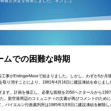
画修正決定を発表しました。オン […]
リームでの困難な時期
設工事がErdingerMoosで始まりました。しかし、わずか5
取り消すことにより、1981年4月16日に建設凍結を命じまし
ます。計画を修正し、必要な面積を2050ヘクタールから138
を申請しました。新空港周辺のコミュニティの文書が再びコメントの
て、バイエルン行政裁判所は1985年3月8日に建設凍結を解除
。