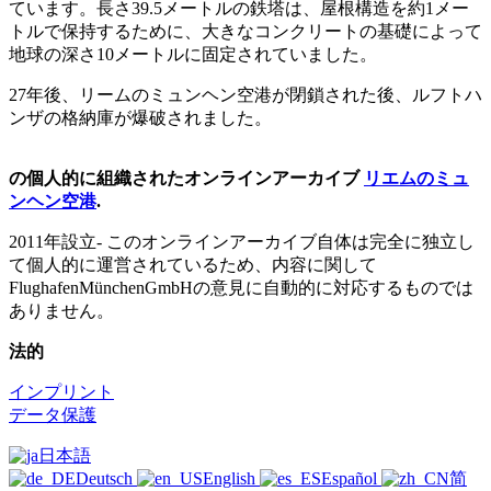
ています。長さ39.5メートルの鉄塔は、屋根構造を約1メー
トルで保持するために、大きなコンクリートの基礎によって
地球の深さ10メートルに固定されていました。
27年後、リームのミュンヘン空港が閉鎖された後、ルフトハ
ンザの格納庫が爆破されました。
の個人的に組織されたオンラインアーカイブ
リエムのミュ
ンヘン空港
.
2011年設立-
このオンラインアーカイブ自体は完全に独立し
て個人的に運営されているため、内容に関して
FlughafenMünchenGmbHの意見に自動的に対応するものでは
ありません。
法的
インプリント
データ保護
日本語
Deutsch
English
Español
简