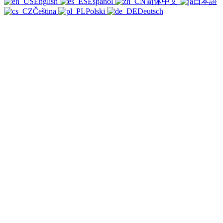
English
Español
简体中文
日本語
Čeština
Polski
Deutsch