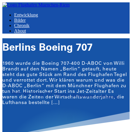
Entwicklung
Bilder
Chronik
About
Berlins Boeing 707
1960 wurde die Boeing 707-400 D-ABOC von Willi
Brandt auf den Namen „Berlin“ getauft, heute
steht das gute Stück am Rand des Flughafen Tegel
und verrottet dort. Wir klären warum und was die
D-ABOC „Berlin“ mit dem Münchner Flughafen zu
tun hat. Historischer Start ins Jet-Zeitalter Es
Taufe der Boing 707 "Berlin" (Bildquelle: Lufthansa)
waren die Zeiten der Wirtschaftswunderjahre, die
Lufthansa bestellte […]