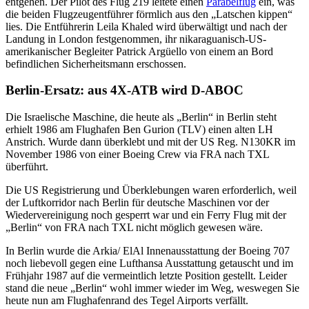
entgehen. Der Pilot des Flug 219 leitete einen
Parabelflug
ein, was
die beiden Flugzeugentführer förmlich aus den „Latschen kippen“
lies. Die Entführerin Leila Khaled wird überwältigt und nach der
Landung in London festgenommen, ihr nikaraguanisch-US-
amerikanischer Begleiter Patrick Argüello von einem an Bord
befindlichen Sicherheitsmann erschossen.
Berlin-Ersatz: aus 4X-ATB wird D-ABOC
Die Israelische Maschine, die heute als „Berlin“ in Berlin steht
erhielt 1986 am Flughafen Ben Gurion (TLV) einen alten LH
Anstrich. Wurde dann überklebt und mit der US Reg. N130KR im
November 1986 von einer Boeing Crew via FRA nach TXL
überführt.
Die US Registrierung und Überklebungen waren erforderlich, weil
der Luftkorridor nach Berlin für deutsche Maschinen vor der
Wiedervereinigung noch gesperrt war und ein Ferry Flug mit der
„Berlin“ von FRA nach TXL nicht möglich gewesen wäre.
In Berlin wurde die Arkia/ ElAl Innenausstattung der Boeing 707
noch liebevoll gegen eine Lufthansa Ausstattung getauscht und im
Frühjahr 1987 auf die vermeintlich letzte Position gestellt. Leider
stand die neue „Berlin“ wohl immer wieder im Weg, weswegen Sie
heute nun am Flughafenrand des Tegel Airports verfällt.