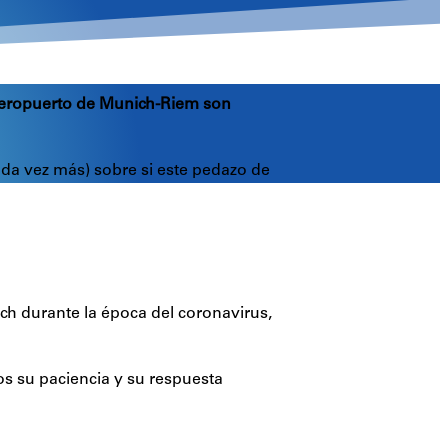
 aeropuerto de Munich-Riem son
cada vez más) sobre si este pedazo de
h durante la época del coronavirus,
s su paciencia y su respuesta