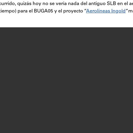
currido, quizás hoy no se vería nada del antiguo SLB en el
 tiempo) para el BUGA05 y el proyecto “
Aerolíneas Ingold
“mo