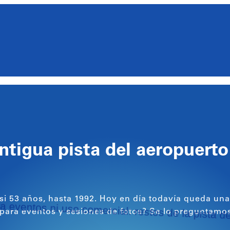
 antigua pista del aeropuert
 eventos ni uso comercial: restos de la pista de
 53 años, hasta 1992. Hoy en día todavía queda una pa
para eventos y sesiones de fotos? Se lo preguntamos