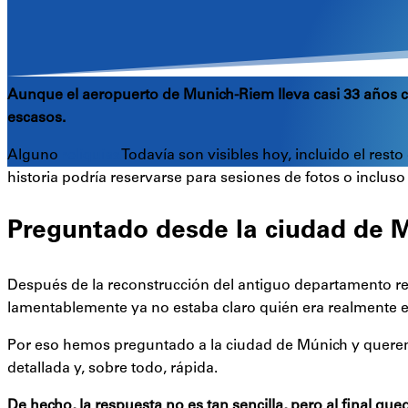
Aunque el aeropuerto de Munich-Riem lleva casi 33 años 
escasos.
Alguno
reliquias
Todavía son visibles hoy, incluido el rest
historia podría reservarse para sesiones de fotos o inclus
Preguntado desde la ciudad de 
Después de la reconstrucción del antiguo departamento re
lamentablemente ya no estaba claro quién era realmente el 
Por eso hemos preguntado a la ciudad de Múnich y queremo
detallada y, sobre todo, rápida.
De hecho, la respuesta no es tan sencilla, pero al final q