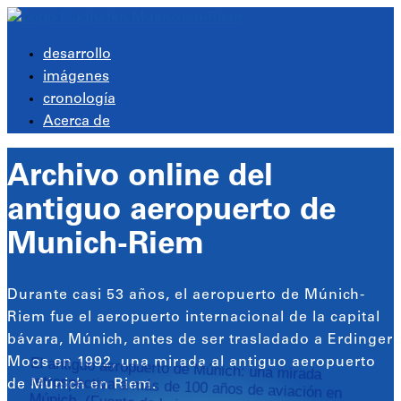
desarrollo
imágenes
cronología
Acerca de
Archivo online del
antiguo aeropuerto de
Munich-Riem
Durante casi 53 años, el aeropuerto de Múnich-
Riem fue el aeropuerto internacional de la capital
bávara, Múnich, antes de ser trasladado a Erdinger
El antiguo aeropuerto de Múnich: una mirada
retrospectiva a más de 100 años de aviación en
Moos en 1992, una mirada al antiguo aeropuerto
de Múnich en Riem.