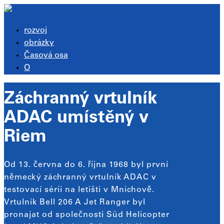
rozvoj
obrázky
Časová osa
O
Záchranný vrtulník
ADAC umístěný v
Riem
Od 13. června do 6. října 1968 byl první
německý záchranný vrtulník ADAC v
testovací sérii na letišti v Mnichově.
Vrtulník Bell 206 A Jet Ranger byl
pronajat od společnosti Süd Helicopter