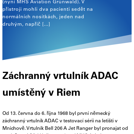
(nyní MHS Aviation Grünwald). V
přístroji mohli dva pacienti sedět na
normálních nosítkách, jeden nad
druhým, napříč [...]
Záchranný vrtulník ADAC
umístěný v Riem
Od 13. června do 6. října 1968 byl první německý
záchranný vrtulník ADAC v testovací sérii na letišti v
Mnichově. Vrtulník Bell 206 A Jet Ranger byl pronajat od