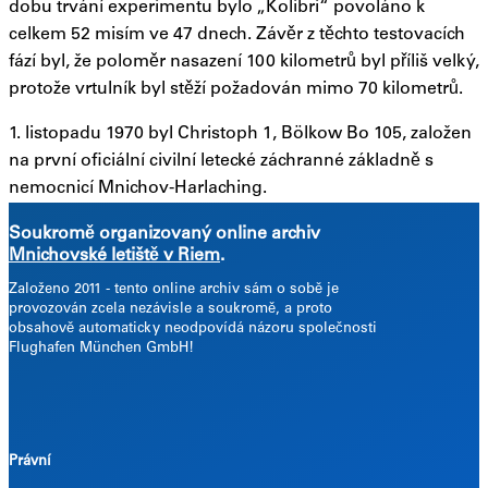
dobu trvání experimentu bylo „Kolibri“ povoláno k
celkem 52 misím ve 47 dnech. Závěr z těchto testovacích
fází byl, že poloměr nasazení 100 kilometrů byl příliš velký,
protože vrtulník byl stěží požadován mimo 70 kilometrů.
1. listopadu 1970 byl Christoph 1, Bölkow Bo 105, založen
na první oficiální civilní letecké záchranné základně s
nemocnicí Mnichov-Harlaching.
Soukromě organizovaný online archiv
Mnichovské letiště v Riem
.
Založeno 2011 -
tento online archiv sám o sobě je
provozován zcela nezávisle a soukromě, a proto
obsahově automaticky neodpovídá názoru společnosti
Flughafen München GmbH!
Právní