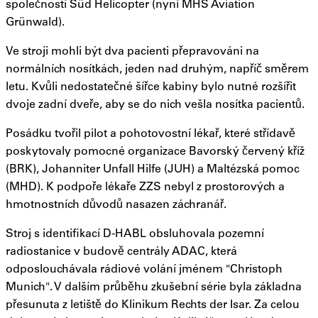
společnosti Süd Helicopter (nyní MHS Aviation
Grünwald).
Ve stroji mohli být dva pacienti přepravováni na
normálních nosítkách, jeden nad druhým, napříč směrem
letu. Kvůli nedostatečné šířce kabiny bylo nutné rozšířit
dvoje zadní dveře, aby se do nich vešla nosítka pacientů.
Posádku tvořil pilot a pohotovostní lékař, které střídavě
poskytovaly pomocné organizace Bavorský červený kříž
(BRK), Johanniter Unfall Hilfe (JUH) a Maltézská pomoc
(MHD). K podpoře lékaře ZZS nebyl z prostorových a
hmotnostních důvodů nasazen záchranář.
Stroj s identifikací D-HABL obsluhovala pozemní
radiostanice v budově centrály ADAC, která
odposlouchávala rádiové volání jménem "Christoph
Munich". V dalším průběhu zkušební série byla základna
přesunuta z letiště do Klinikum Rechts der Isar. Za celou