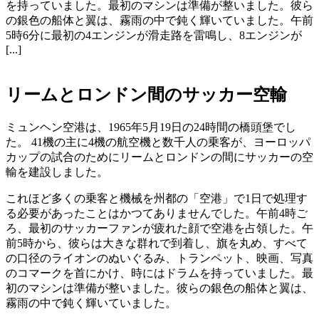
を持っていました。最初のマシンは準備が整いました。彼ら
の銀色の船体と翼は、霧雨の中で鈍く輝いていました。午前
5時6分に最初の4エンジンが滑走路を雷鳴し、8エンジンが
[...]
リームとロンドン間のサッカー空輸
ミュンヘン空港は、1965年5月19日の24時間の橋頭堡でし
た。 41機の主に4機の航空機と数千人の乗客が、ヨーロッパ
カップの試合のためにリームとロンドンの間にサッカーの空
輸を建設しました。
これほど多くの乗客と機械を州都の「空港」で1日で処理す
る必要があったことはかつてありませんでした。午前4時ご
ろ、最初のサッカーファンが疲れた顔で空港を占領した。午
前5時から、彼らは大きな群れで到着し、旗を丸め、すべて
の口径のライオンのぬいぐるみ、トランペット、映画、写真
のコマークを首にかけ、時にはドラムを持っていました。最
初のマシンは準備が整いました。彼らの銀色の船体と翼は、
霧雨の中で鈍く輝いていました。