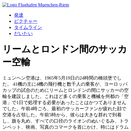
発達
ピクチャー
タイムライン
だいたい
リームとロンドン間のサッカ
ー空輸
ミュンヘン空港は、1965年5月19日の24時間の橋頭堡でし
た。 41機の主に4機の飛行機と数千人の乗客が、ヨーロッパ
カップの試合のためにリームとロンドンの間にサッカーの空
輸を建設しました。これほど多くの乗客と機械を州都の「空
港」で1日で処理する必要があったことはかつてありません
でした。午前4時ごろ、最初のサッカーファンが疲れた顔で
空港を占領した。午前5時から、彼らは大きな群れで到着
し、旗を丸め、すべての口径のライオンのぬいぐるみ、トラ
ンペット、映画、写真のコマークを首にかけ、時にはドラム