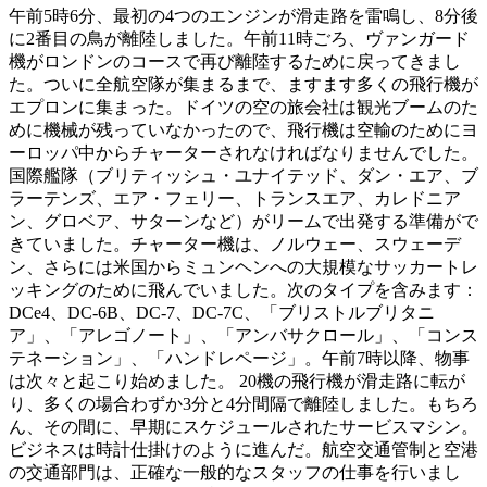
午前5時6分、最初の4つのエンジンが滑走路を雷鳴し、8分後
に2番目の鳥が離陸しました。午前11時ごろ、ヴァンガード
機がロンドンのコースで再び離陸するために戻ってきまし
た。ついに全航空隊が集まるまで、ますます多くの飛行機が
エプロンに集まった。ドイツの空の旅会社は観光ブームのた
めに機械が残っていなかったので、飛行機は空輸のためにヨ
ーロッパ中からチャーターされなければなりませんでした。
国際艦隊（ブリティッシュ・ユナイテッド、ダン・エア、ブ
ラーテンズ、エア・フェリー、トランスエア、カレドニア
ン、グロベア、サターンなど）がリームで出発する準備がで
きていました。チャーター機は、ノルウェー、スウェーデ
ン、さらには米国からミュンヘンへの大規模なサッカートレ
ッキングのために飛んでいました。次のタイプを含みます：
DCe4、DC-6B、DC-7、DC-7C、「ブリストルブリタニ
ア」、「アレゴノート」、「アンバサクロール」、「コンス
テネーション」、「ハンドレページ」。午前7時以降、物事
は次々と起こり始めました。 20機の飛行機が滑走路に転が
り、多くの場合わずか3分と4分間隔で離陸しました。もちろ
ん、その間に、早期にスケジュールされたサービスマシン。
ビジネスは時計仕掛けのように進んだ。航空交通管制と空港
の交通部門は、正確な一般的なスタッフの仕事を行いまし