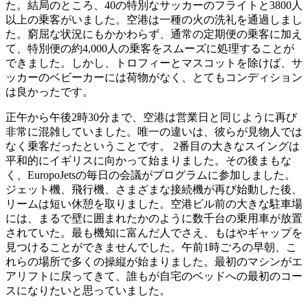
た。結局のところ、40の特別なサッカーのフライトと3800人
以上の乗客がいました。空港は一種の火の洗礼を通過しまし
た。窮屈な状況にもかかわらず、通常の定期便の乗客に加え
て、特別便の約4,000人の乗客をスムーズに処理することが
できました。しかし、トロフィーとマスコットを除けば、サ
ッカーのベビーカーには荷物がなく、とてもコンディション
は良かったです。
正午から午後2時30分まで、空港は営業日と同じように再び
非常に混雑していました。唯一の違いは、彼らが見物人では
なく乗客だったということです。 2番目の大きなスイングは
平和的にイギリスに向かって始まりました。その後まもな
く、EuropoJetsの毎日の会議がプログラムに参加しました。
ジェット機、飛行機、さまざまな接続機が再び始動した後、
リームは短い休憩を取りました。空港ビル前の大きな駐車場
には、まるで壁に囲まれたかのように数千台の乗用車が放置
されていた。最も機知に富んだ人でさえ、もはやギャップを
見つけることができませんでした。午前1時ごろの早朝、こ
れらの場所で多くの操縦が始まりました。最初のマシンがエ
アリフトに戻ってきて、誰もが自宅のベッドへの最初のコー
スになりたいと思っていました。