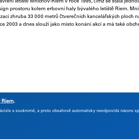
ření letiště Mnichov-Riem v roce 1995, čímž se stala jedno
sign prostoru kolem erbovní haly bývalého letiště Riem. Mnic
alizaci zhruba 33 000 metrů čtverečních kancelářských ploch
e 2003 a dnes slouží jako místo konání akcí a má také obch
v Riem
.
nezávisle a soukromě, a proto obsahově automaticky neodpovídá názoru