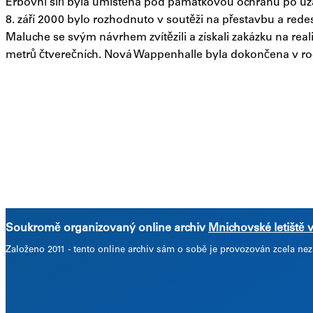
Erbovní síň byla umístěna pod památkovou ochranu po uzav
8. září 2000 bylo rozhodnuto v soutěži na přestavbu a rede
Maluche se svým návrhem zvítězili a získali zakázku na re
metrů čtverečních. Nová Wappenhalle byla dokončena v roc
Soukromě organizovaný online archiv
Mnichovské letiště 
Založeno 2011 -
tento online archiv sám o sobě je provozován zcela 