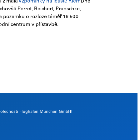
u z mála
Vzpomínky na letiště Riem
Dne
hovští Perret, Reichert, Pranschke,
 na pozemku o rozloze téměř 16 500
odní centrum v přístavbě.
 společnosti Flughafen München GmbH!