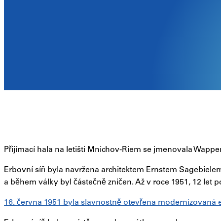
Přijímací hala na letišti Mnichov-Riem se jmenovala Wappe
Erbovní síň byla navržena architektem Ernstem Sagebielem 
a během války byl částečně zničen. Až v roce 1951, 12 let p
16. června 1951 byla slavnostně otevřena modernizovaná er