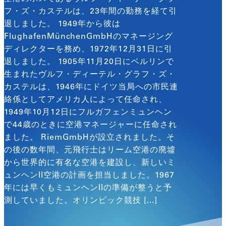
フ・ズ・カステルは、23年間の勤務を経て引
退しました。 1949年から彼は
FlughafenMünchenGmbHのマネージング
ディレクターを務め、1972年12月31日に引
退しました。 1905年11月20日にベルリンで
生まれたヴルフ・ディーテル・グラフ・ズ・
カステルは、1946年にドイツ当局への市民連
絡係としてアメリカ人によって任命され、
1949年10月12日にフルガフェンミュンヘン
で44歳のときに空港マネージャーに任命され
ました。 RiemGmbHが設立されました。そ
の後の数年間、元飛行士はリーム空港の廃墟
から世界的に有名な空港を建設し、新しいミ
ュンヘンII空港の計画を担当しました。1967
年には早くもミュンヘンIIの準備が整うと予
測していました。オリンピック競技 [...]