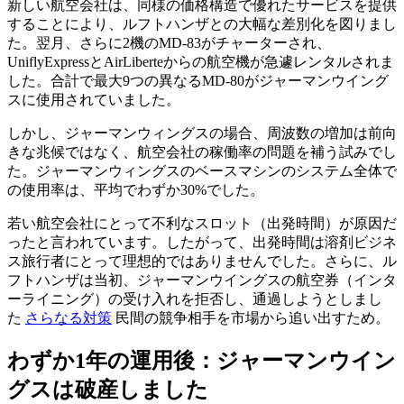
新しい航空会社は、同様の価格構造で優れたサービスを提供
することにより、ルフトハンザとの大幅な差別化を図りまし
た。翌月、さらに2機のMD-83がチャーターされ、
UniflyExpressとAirLiberteからの航空機が急遽レンタルされま
した。合計で最大9つの異なるMD-80がジャーマンウイング
スに使用されていました。
しかし、ジャーマンウィングスの場合、周波数の増加は前向
きな兆候ではなく、航空会社の稼働率の問題を補う試みでし
た。ジャーマンウィングスのベースマシンのシステム全体で
の使用率は、平均でわずか30%でした。
若い航空会社にとって不利なスロット（出発時間）が原因だ
ったと言われています。したがって、出発時間は溶剤ビジネ
ス旅行者にとって理想的ではありませんでした。さらに、ル
フトハンザは当初、ジャーマンウイングスの航空券（インタ
ーライニング）の受け入れを拒否し、通過しようとしまし
た
さらなる対策
民間の競争相手を市場から追い出すため。
わずか1年の運用後：ジャーマンウイン
グスは破産しました