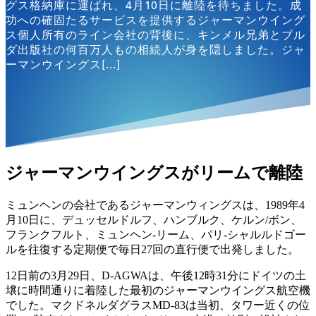
グス格納庫に運ばれ、4月10日に離陸を待ちました。成
功への確固たるサービスを提供するジャーマンウイング
ス個人所有のライン会社の背後に、キンメル兄弟とブル
ダ出版社の何百万人もの相続人が身を隠しました。ジャ
ーマンウイングス[...]
ジャーマンウイングスがリームで離陸
ミュンヘンの会社であるジャーマンウィングスは、1989年4
月10日に、デュッセルドルフ、ハンブルク、ケルン/ボン、
フランクフルト、ミュンヘン-リーム、パリ-シャルルドゴー
ルを往復する定期便で毎日27回の直行便で出発しました。
12日前の3月29日、D-AGWAは、午後12時31分にドイツの土
壌に時間通りに着陸した最初のジャーマンウイングス航空機
でした。マクドネルダグラスMD-83は当初、タワー近くの位